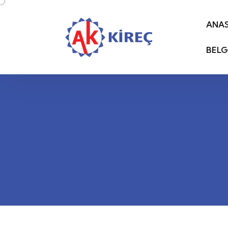
ANA
BELG