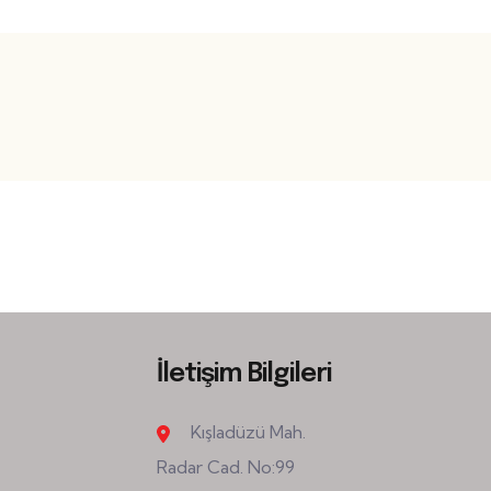
İletişim Bilgileri
Kışladüzü Mah.
Radar Cad. No:99