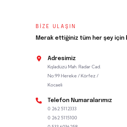
BIZE ULAŞIN
Merak ettiğiniz tüm her şey için b
Adresimiz
Kışladüzü Mah. Radar Cad.
No:99 Hereke / Körfez /
Kocaeli
Telefon Numaralarımız
0 262 5112333
0 262 5115100
0 533 6036258