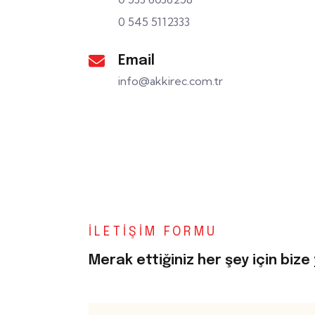
0 545 5112333
Email
info@akkirec.com.tr
İLETIŞIM FORMU
Merak ettiğiniz her şey için bize 